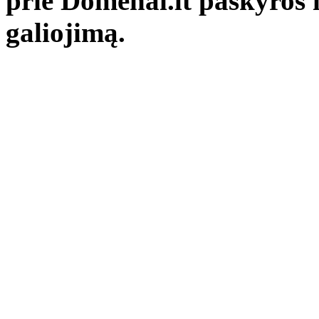
prie Domenai.lt paskyros 
galiojimą.