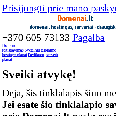
Prisijungti prie mano pasky
+370 605 73133
Pagalba
Domenų
registravimas
Svetainių talpinimo
hostingo planai
Dedikuotų serverių
planai
Sveiki atvykę!
Deja, šis tinklalapis šiuo m
Jei esate šio tinklalapio 